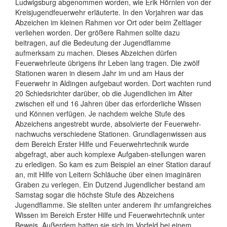
Ludwigsburg abgenommen worden, wie Erik Hörnlen von der
Kreisjugendfeuerwehr erläuterte. In den Vorjahren war das
Abzeichen im kleinen Rahmen vor Ort oder beim Zeltlager
verliehen worden. Der größere Rahmen sollte dazu
beitragen, auf die Bedeutung der Jugendflamme
aufmerksam zu machen. Dieses Abzeichen dürfen
Feuerwehrleute übrigens ihr Leben lang tragen. Die zwölf
Stationen waren in diesem Jahr im und am Haus der
Feuerwehr in Aldingen aufgebaut worden. Dort wachten rund
20 Schiedsrichter darüber, ob die Jugendlichen im Alter
zwischen elf und 16 Jahren über das erforderliche Wissen
und Können verfügen. Je nachdem welche Stufe des
Abzeichens angestrebt wurde, absolvierte der Feuerwehr-
nachwuchs verschiedene Stationen. Grundlagenwissen aus
dem Bereich Erster Hilfe und Feuerwehrtechnik wurde
abgefragt, aber auch komplexe Aufgaben-stellungen waren
zu erledigen. So kam es zum Beispiel an einer Station darauf
an, mit Hilfe von Leitern Schläuche über einen imaginären
Graben zu verlegen. Ein Dutzend Jugendlicher bestand am
Samstag sogar die höchste Stufe des Abzeichens
Jugendflamme. Sie stellten unter anderem ihr umfangreiches
Wissen im Bereich Erster Hilfe und Feuerwehrtechnik unter
Beweis. Außerdem hatten sie sich im Vorfeld bei einem