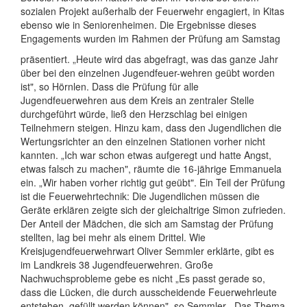
sozialen Projekt außerhalb der Feuerwehr engagiert, in Kitas
ebenso wie in Seniorenheimen. Die Ergebnisse dieses
Engagements wurden im Rahmen der Prüfung am Samstag
präsentiert. „Heute wird das abgefragt, was das ganze Jahr
über bei den einzelnen Jugendfeuer-wehren geübt worden
ist", so Hörnlen. Dass die Prüfung für alle
Jugendfeuerwehren aus dem Kreis an zentraler Stelle
durchgeführt würde, ließ den Herzschlag bei einigen
Teilnehmern steigen. Hinzu kam, dass den Jugendlichen die
Wertungsrichter an den einzelnen Stationen vorher nicht
kannten. „Ich war schon etwas aufgeregt und hatte Angst,
etwas falsch zu machen", räumte die 16-jährige Emmanuela
ein. „Wir haben vorher richtig gut geübt". Ein Teil der Prüfung
ist die Feuerwehrtechnik: Die Jugendlichen müssen die
Geräte erklären zeigte sich der gleichaltrige Simon zufrieden.
Der Anteil der Mädchen, die sich am Samstag der Prüfung
stellten, lag bei mehr als einem Drittel. Wie
Kreisjugendfeuerwehrwart Oliver Semmler erklärte, gibt es
im Landkreis 38 Jugendfeuerwehren. Große
Nachwuchsprobleme gebe es nicht „Es passt gerade so,
dass die Lücken, die durch ausscheidende Feuerwehrleute
entstehen, gefüllt werden können", so Semmler. „Das Thema