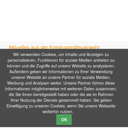
Aktuelles aus der Kreisjugendfeuerwehr
Wir verwenden Cookies, um Inhalte und Anzeigen zu
Hitzeschlacht mit Bestzeiten: Jugendfeuerwehren messen
personalisieren, Funktionen für soziale Medien anbieten zu
sich beim Kreispokal in Gerlingen
können und die Zugriffe auf unsere Website zu analysieren.
Ausflug JF Tamm in die Wilhelma
Außerdem geben wir Informationen zu Ihrer Verwendung
Engagement, Gemeinschaft und Stolz: Kreisjugendfeuerwehr
unserer Website an unsere Partner für soziale Medien,
feiert Erfolge und Zusammenhalt
Werbung und Analysen weiter. Unsere Partner führen diese
Nächste Veranstaltungen
Informationen möglicherweise mit weiteren Daten zusammen,
die Sie ihnen bereitgestellt haben oder die sie im Rahmen
19.09.2026
Delegiertenversammlung
Ihrer Nutzung der Dienste gesammelt haben. Sie geben
25.09.2026, 19:00–21:30
Hauptversammlung
Einwilligung zu unseren Cookies, wenn Sie unsere Webseite
KreisjugendfeuerwehrLB
weiterhin nutzen.
26.09.2026
Feuerwehrduathlon
OK